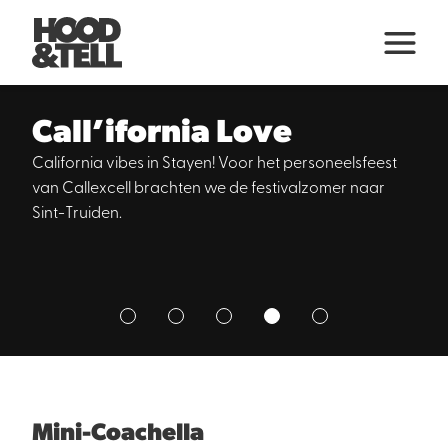
Call’ifornia Love
California vibes in Stayen! Voor het personeelsfeest
van Callexcell brachten we de festivalzomer naar
Sint-Truiden.
1
2
3
4
5
Mini-Coachella