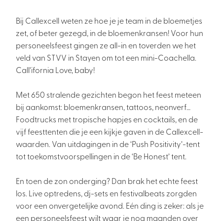
Bij Callexcell weten ze hoe je je team in de bloemetjes
zet, of beter gezegd, in de bloemenkransen! Voor hun
personeelsfeest gingen ze all-in en toverden we het
veld van STVV in Stayen om tot een mini-Coachella.
Call’ifornia Love, baby!
Met 650 stralende gezichten begon het feest meteen
bij aankomst: bloemenkransen, tattoos, neonverf…
Foodtrucks met tropische hapjes en cocktails, en de
vijf feesttenten die je een kijkje gaven in de Callexcell-
waarden. Van uitdagingen in de ‘Push Positivity’-tent
tot toekomstvoorspellingen in de ‘Be Honest’ tent.
En toen de zon onderging? Dan brak het echte feest
los. Live optredens, dj-sets en festivalbeats zorgden
voor een onvergetelijke avond. Eén ding is zeker: als je
een personeelsfeest wilt waar je nog maanden over