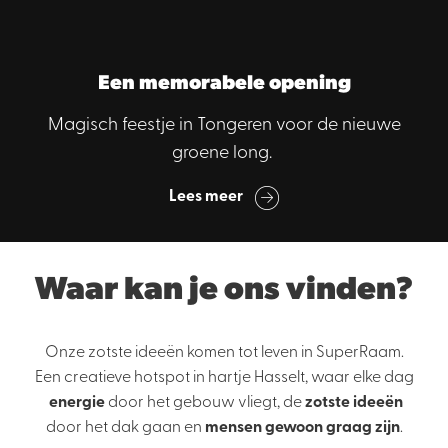
Een memorabele opening
Magisch feestje in Tongeren voor de nieuwe
groene long.
Lees meer
Waar kan je ons vinden?
Onze zotste ideeën komen tot leven in SuperRaam.
Een creatieve hotspot in hartje Hasselt, waar elke dag
energie
door het gebouw vliegt, de
zotste ideeën
door het dak gaan en
mensen gewoon graag zijn
.