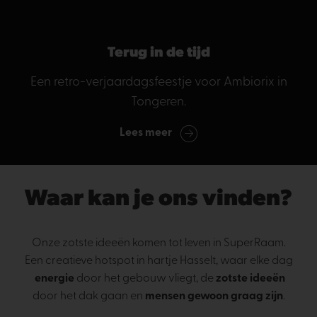
Terug in de tijd
Een retro-verjaardagsfeestje voor Ambiorix in
Tongeren.
Lees meer
Waar kan je ons vinden?
Onze zotste ideeën komen tot leven in SuperRaam.
Een creatieve hotspot in hartje Hasselt, waar elke dag
energie
door het gebouw vliegt, de
zotste ideeën
door het dak gaan en
mensen gewoon graag zijn
.