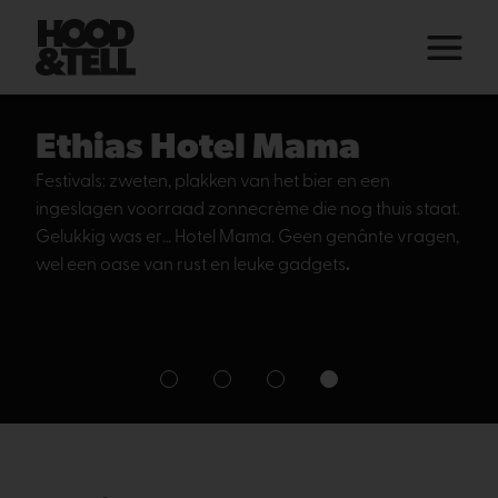
Ethias Hotel Mama
Festivals: zweten, plakken van het bier en een
ingeslagen voorraad zonnecrème die nog thuis staat.
Gelukkig was er… Hotel Mama. Geen genânte vragen,
wel een oase van rust en leuke gadgets
.
1
2
3
4